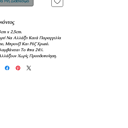
ά Μη Διαθέσιμο
ιόντος
cm x 2,5cm.
ρεί Να Αλλάξει Κατά Παραγγελία
σο, Μπρονζέ Και Ρόζ Χρυσό.
ριλαμβάνεται Το Φπα 24%.
Αλλάξουν Χωρίς Προειδοποίηση.