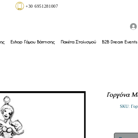
+30 6951281007
ης
Eshop Γάμου Βάπτισης
Πακέτα Στολισμού
B2B Dream Events 
Γοργόνα Με
SKU: Γορ