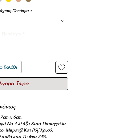
άχιστη Ποσότητα
*
Ποσότητα
*
ο Καλάθι
Αγορά Τώρα
ιόντος
 7cm x 6cm.
ρεί Να Αλλάξει Κατά Παραγγελία
σο, Μπρονζέ Και Ρόζ Χρυσό.
ριλαμβάνεται Το Φπα 24%.