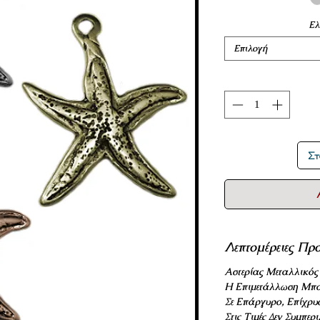
Ελ
Επιλογή
Στ
Λεπτομέρειες Προ
Αστερίας Μεταλλικός
Η Επιμετάλλωση Μπο
Σε Επάργυρο, Επίχρυ
Στις Τιμές Δεν Συμπε