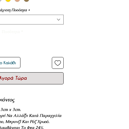
άχιστη Ποσότητα
*
Ποσότητα
*
ο Καλάθι
Αγορά Τώρα
ιόντος
 3cm x 3cm.
ρεί Να Αλλάξει Κατά Παραγγελία
σο, Μπρονζέ Και Ρόζ Χρυσό.
ριλαμβάνεται Το Φπα 24%.