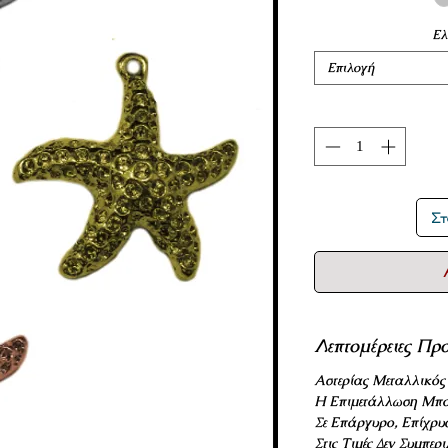
Ελ
Επιλογή
Στ
Λεπτομέρειες Προ
Αστερίας Μεταλλικός
Η Επιμετάλλωση Μπο
Σε Επάργυρο, Επίχρυ
Στις Τιμές Δεν Συμπε