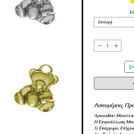
Ελ
Επιλογή
Στ
Λεπτομέρειες Προ
Αρκουδάκι Μεταλλικ
Η Επιμετάλλωση Μπο
Σε Επάργυρο, Επίχρυ