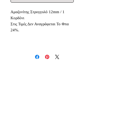
Αμαζονίτης Στρογγυλό 12mm / 1
Κορδόνι
Στις Τιμές Δεν Αναγράφεται Το Φπα
24%.
Δεν υπάρχουν ακόμη κριτικές
Κοινοποιήστε τις σκέψεις σας. Γίνετε
ο πρώτος που θα αφήσει κριτική.
Αφήστε μια κριτική