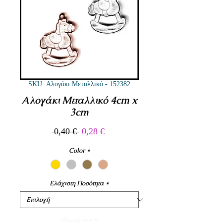
SKU: Αλογάκι Μεταλλικό - 152382
Αλογάκι Μεταλλικό 4cm x
3cm
Κανονική
Τιμή
 0,40 € 
0,28 €
τιμή
Έκπτωσης
Color
*
Ελάχιστη Ποσότητα
*
Ποσότητα
*