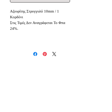
Αζουρίτης Στρογγυλό 10mm / 1
Κορδόνι
Στις Τιμές Δεν Αναγράφεται Το Φπα
24%.
Δεν υπάρχουν ακόμη κριτικές
Κοινοποιήστε τις σκέψεις σας. Γίνετε
ο πρώτος που θα αφήσει κριτική.
Αφήστε μια κριτική