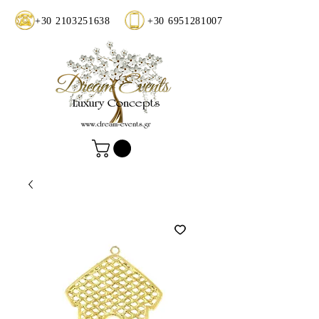
+30 2103251638
+30 6951281007