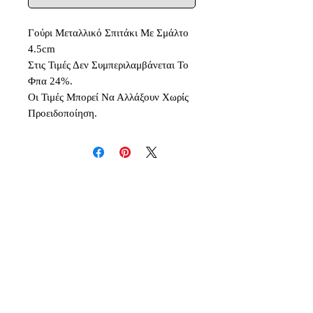
Γούρι Μεταλλικό Σπιτάκι Με Σμάλτο
4.5cm
Στις Τιμές Δεν Συμπεριλαμβάνεται Το
Φπα 24%.
Οι Τιμές Μπορεί Να Αλλάξουν Χωρίς
Προειδοποίηση.
Δεν υπάρχουν ακόμη κριτικές
Κοινοποιήστε τις σκέψεις σας. Γίνετε
ο πρώτος που θα αφήσει κριτική.
Αφήστε μια κριτική