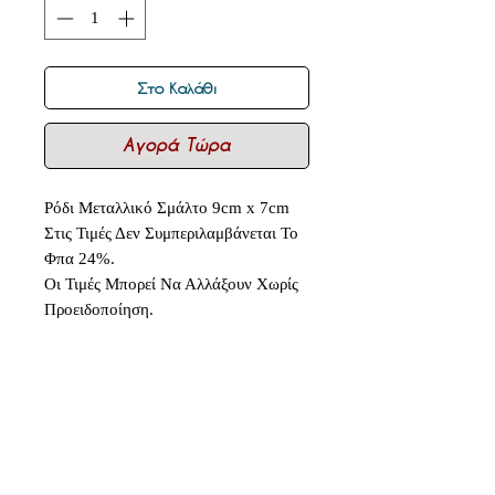
Στο Καλάθι
Αγορά Τώρα
Ρόδι Μεταλλικό Σμάλτο 9cm x 7cm
Στις Τιμές Δεν Συμπεριλαμβάνεται Το
Φπα 24%.
Οι Τιμές Μπορεί Να Αλλάξουν Χωρίς
Προειδοποίηση.
Δεν υπάρχουν ακόμη κριτικές
Κοινοποιήστε τις σκέψεις σας. Γίνετε
ο πρώτος που θα αφήσει κριτική.