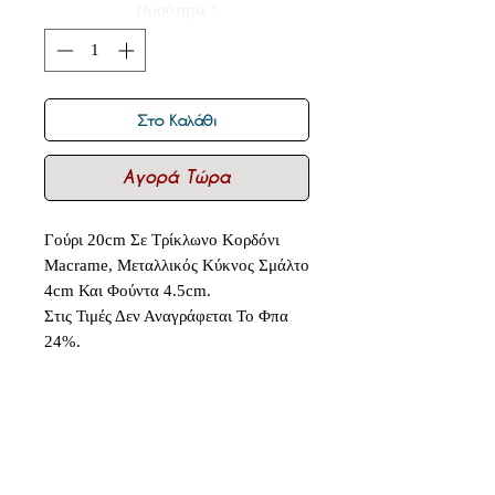
Ποσότητα
*
Στο Καλάθι
Αγορά Τώρα
Γούρι 20cm Σε Τρίκλωνο Κορδόνι
Macrame, Μεταλλικός Κύκνος Σμάλτο
4cm Και Φούντα 4.5cm.
Στις Τιμές Δεν Αναγράφεται Το Φπα
24%.
Δεν υπάρχουν ακόμη κριτικές
Κοινοποιήστε τις σκέψεις σας. Γίνετε