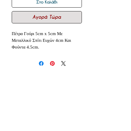
Στο Καλάθι
Αγορά Τώρα
Πέτρα Γούρι 5cm x 5cm Με
Μεταλλικό Σπίτι Ευχών 4cm Και
Φούντα 4.5cm.
Δεν υπάρχουν ακόμη κριτικές
Κοινοποιήστε τις σκέψεις σας. Γίνετε
ο πρώτος που θα αφήσει κριτική.
Αφήστε μια κριτική