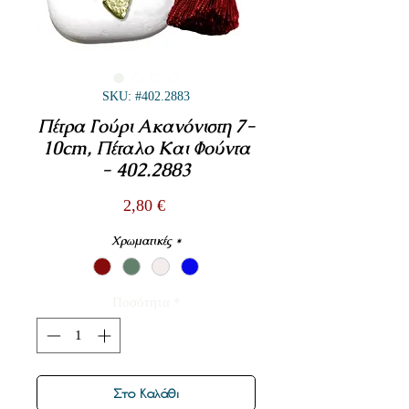
SKU: #402.2883
Πέτρα Γούρι Ακανόνιστη 7-
10cm, Πέταλο Και Φούντα
- 402.2883
Τιμή
2,80 €
Χρωματικές
*
Ποσότητα
*
Στο Καλάθι