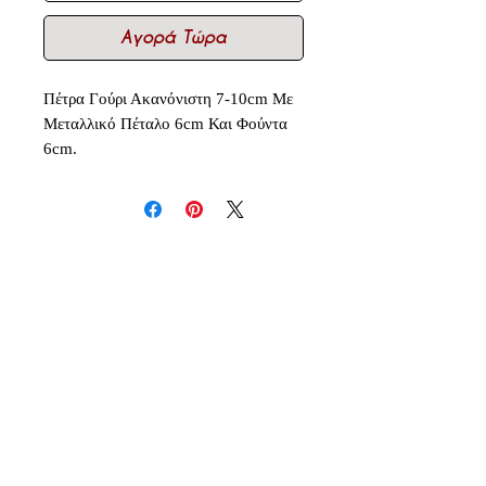
Αγορά Τώρα
Πέτρα Γούρι Ακανόνιστη 7-10cm Με
Μεταλλικό Πέταλο 6cm Και Φούντα
6cm.
Δεν υπάρχουν ακόμη κριτικές
Κοινοποιήστε τις σκέψεις σας. Γίνετε
ο πρώτος που θα αφήσει κριτική.
Αφήστε μια κριτική
Inspiration - Creativity - Originality - Imagination -