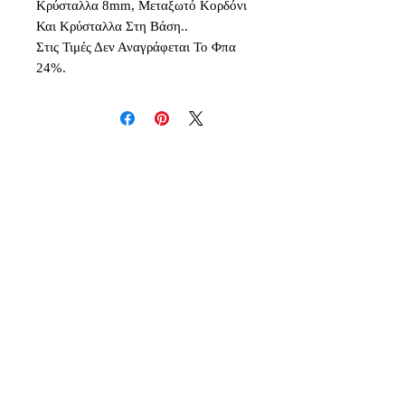
Κρύσταλλα 8mm, Μεταξωτό Κορδόνι
Και Κρύσταλλα Στη Βάση..
Στις Τιμές Δεν Αναγράφεται Το Φπα
24%.
Δεν υπάρχουν ακόμη κριτικές
Κοινοποιήστε τις σκέψεις σας. Γίνετε
ο πρώτος που θα αφήσει κριτική.
Αφήστε μια κριτική
Inspiration - Creativity - Originality - Imagination -
Quality
Deris & Co Events / Dream Events Luxury Concepts