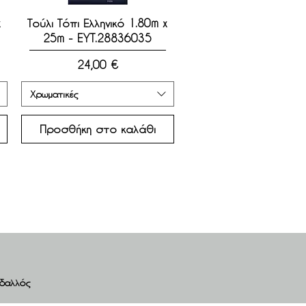
Γρήγορη προβολή
x
Τούλι Τόπι Ελληνικό 1.80m x
25m - EYT.28836035
Τιμή
24,00 €
Χρωματικές
Προσθήκη στο καλάθι
υδαλλός