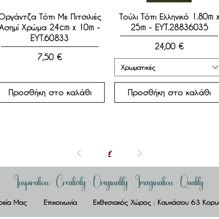
Γρήγορη προβολή
Γρήγορη προβολή
Οργάντζα Τόπι Με Πιτσιλιές
Τούλι Τόπι Ελληνικό 1.80m 
Ασημί Χρώμα 24cm x 10m -
25m - EYT.28836035
EYT.60833
Τιμή
24,00 €
Τιμή
7,50 €
Χρωματικές
Προσθήκη στο καλάθι
Προσθήκη στο καλάθι
1
Inspiration - Creativity - Originality - Imagination -
Quality
ρεία Μας
Επικοινωνία
Εκθεσιακός Χώρος : Καυκάσου 63 Κορ