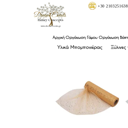
+30 2103251638
Αρχική
Οργάνωση Γάμου
Οργάνωση Βάπτ
Υλικά Μπομπονιέρας
Ξύλινες