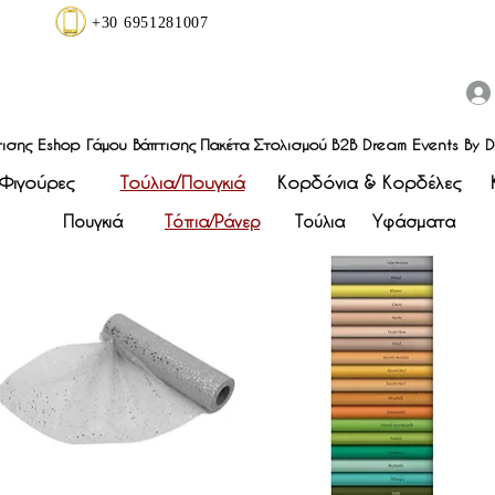
+30 6951281007
ισης
Eshop Γάμου Βάπτισης
Πακέτα Στολισμού
B2B Dream Events By D
 Φιγούρες
Τούλια/Πουγκιά
Κορδόνια & Κορδέλες
Πουγκιά
Τόπια/Ράνερ
Τούλια
Υφάσματα