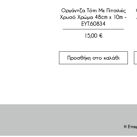
Γρήγορη προβολή
Οργάντζα Τόπι Με Πιτσιλιές
Χρυσό Χρώμα 48cm x 10m -
EYT.60834
Τιμή
15,00 €
Προσθήκη στο καλάθι
Η Εται