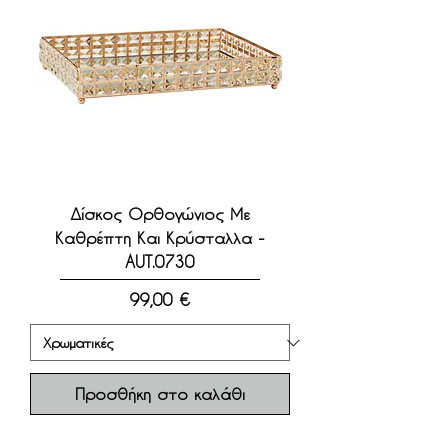
Δίσκος Ορθογώνιος Με
Καθρέπτη Και Κρύσταλλα -
AUT.0730
Τιμή
99,00 €
Προσθήκη στο καλάθι