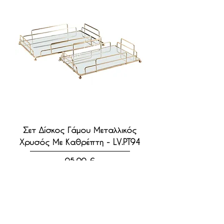
Σετ Δίσκος Γάμου Μεταλλικός
Χρυσός Με Καθρέπτη - LV.PT94
Τιμή
95,00 €
Προσθήκη στο καλάθι