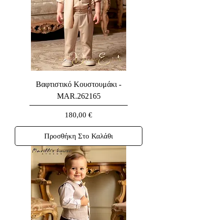
Βαφτιστικό Κουστουμάκι -
MAR.262165
Τιμή
180,00 €
Προσθήκη Στο Καλάθι