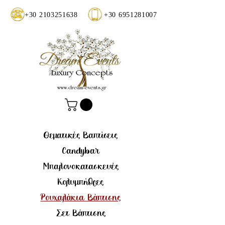
+30 2103251638
+30 6951281007
Θεματικές Βαπτίσεις
Candybar
Μπαλονοκατασκευές
Κολυμπήθρες
Ρουχαλάκια Βάπτισης
Σετ Βάπτισης