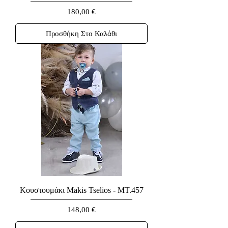
Τιμή
180,00 €
Προσθήκη Στο Καλάθι
Κουστουμάκι Makis Tselios - MT.457
Τιμή
148,00 €