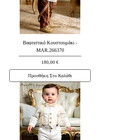
Βαφτιστικό Κουστουμάκι -
MAR.266370
Τιμή
180,00 €
Προσθήκη Στο Καλάθι