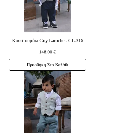
Κουστουμάκι Guy Laroche - GL.316
Τιμή
148,00 €
Προσθήκη Στο Καλάθι