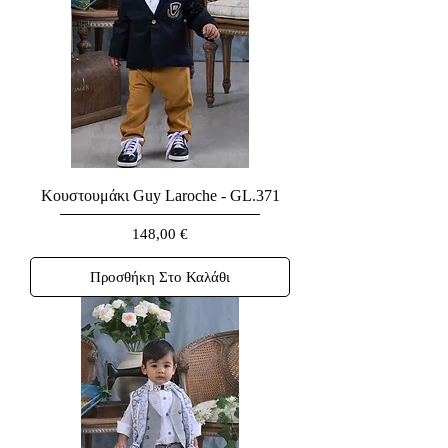
Κουστουμάκι Guy Laroche - GL.371
Τιμή
148,00 €
Προσθήκη Στο Καλάθι