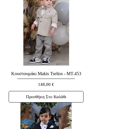
Κουστουμάκι Makis Tselios - MT.453
Τιμή
148,00 €
Προσθήκη Στο Καλάθι