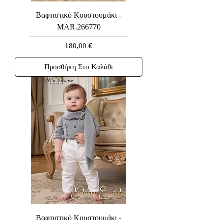
Βαφτιστικό Κουστουμάκι -
MAR.266770
Τιμή
180,00 €
Προσθήκη Στο Καλάθι
Βαφτιστικό Κουστουμάκι -